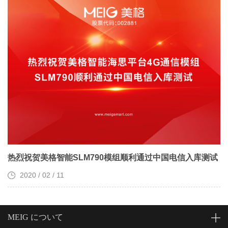
热烈祝贺美格智能SLM790模组顺利通过中国电信入库测试
2020 / 02 / 11
MEIG について