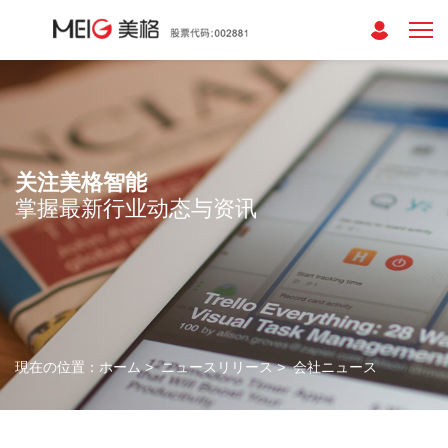
关注美格智能
掌握最新行业动态与资讯
現在の位置：
ホーム
>
ニュースリリース
>
会社ニュース