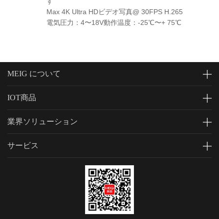
す
Max 4K Ultra HDビデオ写真@ 30FPS H.265
電気圧力：4〜18V動作温度：-25℃〜+ 75℃
MEIG について
IOT商品
業界ソリューション
サービス