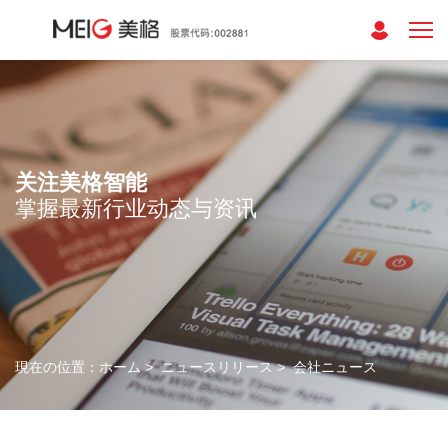
关注美格智能
掌握最新行业动态与资讯
現在の位置：
ホーム
>
ニュースリリース
>
会社ニュース