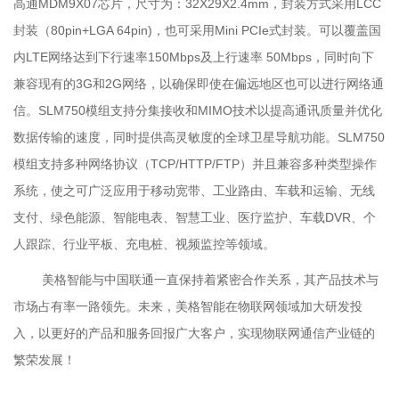
高通MDM9X07芯片，尺寸为：32X29X2.4mm，封装方式采用LCC
封装（80pin+LGA 64pin)，也可采用Mini PCIe式封装。可以覆盖国
内LTE网络达到下行速率150Mbps及上行速率 50Mbps，同时向下
兼容现有的3G和2G网络，以确保即使在偏远地区也可以进行网络通
信。SLM750模组支持分集接收和MIMO技术以提高通讯质量并优化
数据传输的速度，同时提供高灵敏度的全球卫星导航功能。SLM750
模组支持多种网络协议（TCP/HTTP/FTP）并且兼容多种类型操作
系统，使之可广泛应用于移动宽带、工业路由、车载和运输、无线
支付、绿色能源、智能电表、智慧工业、医疗监护、车载DVR、个
人跟踪、行业平板、充电桩、视频监控等领域。
美格智能与中国联通一直保持着紧密合作关系，其产品技术与
市场占有率一路领先。未来，美格智能在物联网领域加大研发投
入，以更好的产品和服务回报广大客户，实现物联网通信产业链的
繁荣发展！