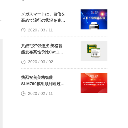
に
を発表しました
メガスマートは、自信を
高めて流行の状況を克服
ー
し、流行の状況と戦って
2020 / 03 / 11
生産を再開するのに役立
つ顔認識温度測定端末を
発売しました
共战“疫”强连接 美格智
能发布高性价比Cat.1系
列模组—SLM320
2020 / 03 / 02
热烈祝贺美格智能
SLM790模组顺利通过中
国电信入库测试
2020 / 02 / 11