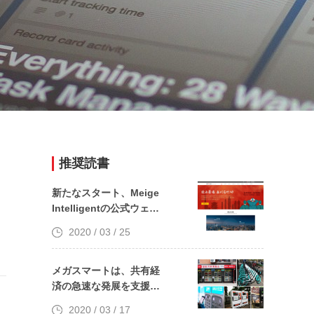
推奨読書
リ
新たなスタート、Meige
Intelligentの公式ウェブ
サイトの新しい改訂とそ
2020 / 03 / 25
の成功したオンライン操
作
メガスマートは、共有経
済の急速な発展を支援す
るCat1ソリューション
2020 / 03 / 17