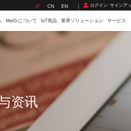
ログイン
サインア
JP
CN
EN
ム
MeiG について
IoT商品
業界ソリューション
サービス
与资讯