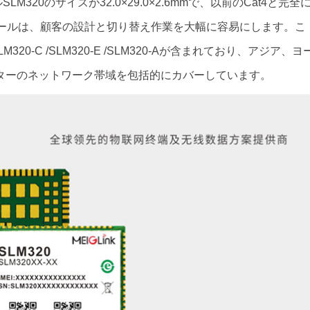
LM320のサイズが32.0×29.0×2.6mmで、以前のCat4と完全
ュールは、顧客の設計と切り替え作業を大幅に容易にします。こ
-C /SLM320-E /SLM320-Aが含まれており、アジア、ヨ
ターのネットワーク帯域を包括的にカバーしています。