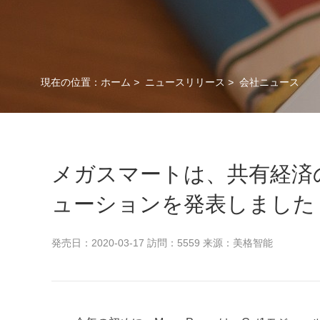
現在の位置：
ホーム
>
ニュースリリース
>
会社ニュース
メガスマートは、共有経済の
ューションを発表しました
発売日：2020-03-17 訪問：5559 来源：美格智能