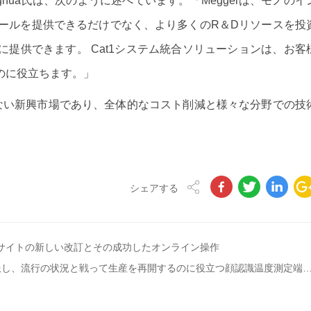
 Qianghua氏は、次のように述べています。「Meggerは、モノのイ
ュールを提供できるだけでなく、より多くのR＆Dリソースを投
提供できます。 Cat1システム統合ソリューションは、お客
のに役立ちます。」
逃せない新興市場であり、全体的なコスト削減と様々な分野での技
。
シェアする
式ウェブサイトの新しい改訂とその成功したオンライン操作
次の記事：メガスマートは、自信を高めて流行の状況を克服し、流行の状況と戦って生産を再開するのに役立つ顔認識温度測