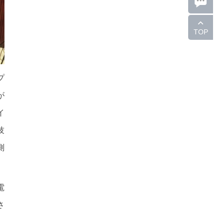
TOP
プ
が
イ
技
測
電
さ