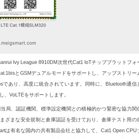
hanrui Ivy League 8910DM次世代Cat1 IoTチッププラットフォ
at.1bisとGSMデュアルモードをサポートし、アップストリー
sであり、高度に統合されています。同時に、Bluetooth通信
し、VoLTEをサポートします。
信規制当局、認証機関、標準設定機関との積極的かつ緊密な協力関
は、さまざまな安全規制と倉庫認証を受けており、倉庫テスト用の
rtは有名な国内の共有製品会社と協力して、Cat1 Open CPU