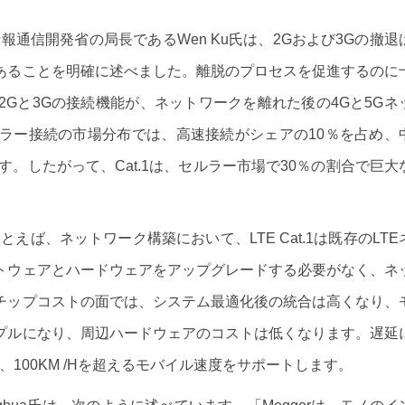
報通信開発省の局長であるWen Ku氏は、2Gおよび3Gの撤退
あることを明確に述べました。離脱のプロセスを促進するのに
Gと3Gの接続機能が、ネットワークを離れた後の4Gと5Gネ
ラー接続の市場分布では、高速接続がシェアの10％を占め、
す。したがって、Cat.1は、セルラー市場で30％の割合で巨大
とえば、ネットワーク構築において、LTE Cat.1は既存のLTE
トウェアとハードウェアをアップグレードする必要がなく、ネ
チップコストの面では、システム最適化後の統合は高くなり、
プルになり、周辺ハードウェアのコストは低くなります。遅延
り、100KM /Hを超えるモバイル速度をサポートします。