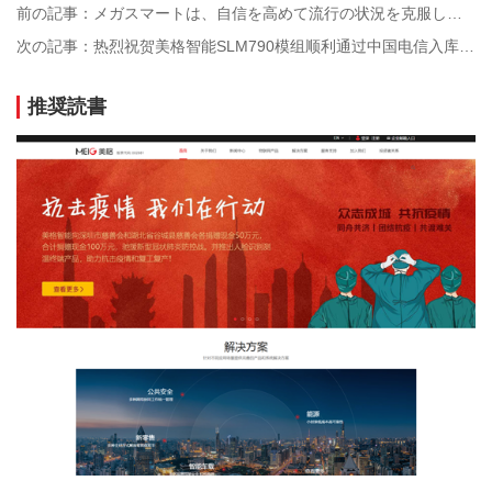
前の記事：メガスマートは、自信を高めて流行の状況を克服し、流行の状況と戦って生産を再開するのに役立つ顔認識温度測定端末を発売しました
次の記事：热烈祝贺美格智能SLM790模组顺利通过中国电信入库测试
推奨読書