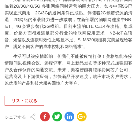
临着2G/3G/4G/5G 多张网络同时运营的巨大压力。如今中国5G已
实现正式商用，2G/3G的退网条件已成熟。伴随着2G频谱资源的清
退，2G网络的承载能力进一步减弱，在新部署的物联网连接中NB-
IoT、4G会逐步替代2G模组。目前主流的LTE Cat.4在功耗、集成
度、价格方面很难满足部分行业的物联网应用需求，NB-IoT在语
音、短信以及连接时效性上略显不足。SLM320模组将完美呈现给客
户，满足不同客户的成本控制和网络需求”。
生活可以被疫情影响，但我们不能被疫情打倒！美格智能在疫
情期间以视频会议、远程评审、网上新品发布等多种形式加强跟客
户及合作伙伴的沟通交流。未来，美格智能将继续协同芯片公司、
运营商及上下游供应链，加快新品开发速度，响应市场客户需求，
以优质的产品和技术服务回馈广大客户。
リストに戻る
シェアする