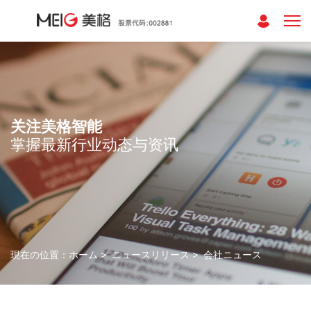
关注美格智能
掌握最新行业动态与资讯
現在の位置：
ホーム
>
ニュースリリース
>
会社ニュース