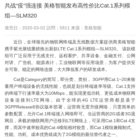
共战“疫”强连接 美格智能发布高性价比Cat.1系列模
组—SLM320
発売日：2020-03-02 訪問：5811 来源：美格智能
近日，全球领先的物联网终端及无线数据方案提供商美格智能
携手紫光展锐重磅推出新款LTE Cat.1系列模组—SLM320。 该款模
组可广泛应用于无感支付、远程看护、共享设备、金融支付、公网
对讲、广告机、能源表计，工业物联网等应用场景，为客户提供安
全可靠、稳定的网络连接，大大降低客户的研发成本。
Cat是Category的简写，即分类、类别， 3GPP用Cat.1~20来衡
量用户终端设备的无线性能，也就是划分终端速率等级。Cat.1支持
的终端下行速率最大为10Mbps，能实现更低功耗、更低成本物联网
设备连接到LTE网络。由于全球的4G LTE运营商都是基于
3GPPRelease8协议版本部署，运营商无需升级网络，只需简单的
参数配置，允许Cat.1终端接入网络即可。当运营商的2G或者3G退
网后，承载的物联网用户迁移到LTE网络上，可采用Cat.1和Cat.4支
撑，而其中速率较高的Cat.4模组相对较贵，而Cat.1模组兼顾制式、
性能、功耗、成本优势就成为了2G模组的最佳替代者之一。